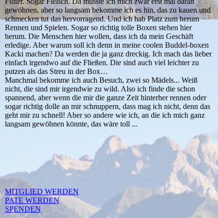
Futter. Sogar Fleisch. Da musste ich mich zwar erst mal daran
gewöhnen, aber so langsam bekomme ich es hin, das zu kauen und
schmecken tut das hervorragend. Und ich hab Platz zum herum
Rennen und Spielen. Sogar so richtig tolle Boxen stehen hier
herum. Die Menschen hier wollen, dass ich da mein Geschäft
erledige. Aber warum soll ich denn in meine coolen Buddel-boxen
Kacki machen? Da werden die ja ganz dreckig. Ich mach das lieber
einfach irgendwo auf die Fließen. Die sind auch viel leichter zu
putzen als das Streu in der Box…
Manchmal bekomme ich auch Besuch, zwei so Mädels... Weiß
nicht, die sind mir irgendwie zu wild. Also ich finde die schon
spannend, aber wenn die mir die ganze Zeit hinterher rennen oder
sogar richtig dolle an mir schnuppern, dass mag ich nicht, denn das
geht mir zu schnell! Aber so andere wie ich, an die ich mich ganz
langsam gewöhnen könnte, das wäre toll ...
MITGLIED WERDEN
PATE WERDEN
SPENDEN