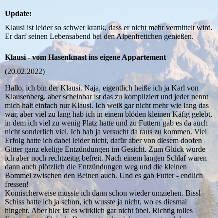
Update:
Klausi ist leider so schwer krank, dass er nicht mehr vermittelt wird.
Er darf seinen Lebensabend bei den Alpenfrettchen genießen.
Klausi - vom Hasenknast ins eigene Appartement
(20.02.2022)
Hallo, ich bin der Klausi. Naja, eigentlich heiße ich ja Karl von
Klausenberg, aber scheinbar ist das zu kompliziert und jeder nennt
mich halt einfach nur Klausi. Ich weiß gar nicht mehr wie lang das
war, aber viel zu lang hab ich in einem blöden kleinen Käfig gelebt,
in dem ich viel zu wenig Platz hatte und zu Futtern gab es da auch
nicht sonderlich viel. Ich hab ja versucht da raus zu kommen. Viel
Erfolg hatte ich dabei leider nicht, dafür aber von diesem doofen
Gitter ganz ekelige Entzündungen im Gesicht. Zum Glück wurde
ich aber noch rechtzeitig befreit. Nach einem langen Schlaf waren
dann auch plötzlich die Entzündungen weg und die kleinen
Bommel zwischen den Beinen auch. Und es gab Futter - endlich
fressen!
Komischerweise musste ich dann schon wieder umziehen. Bissl
Schiss hatte ich ja schon, ich wusste ja nicht, wo es diesmal
hingeht. Aber hier ist es wirklich gar nicht übel. Richtig tolles