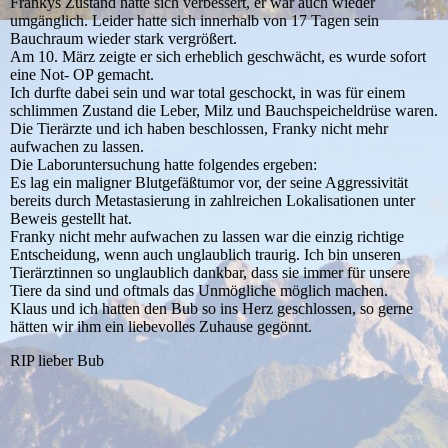
Frankys Zustand hatte sich verbessert, er war auch wieder
umgänglich. Leider hatte sich innerhalb von 17 Tagen sein
Bauchraum wieder stark vergrößert.
Am 10. März zeigte er sich erheblich geschwächt, es wurde sofort
eine Not- OP gemacht.
Ich durfte dabei sein und war total geschockt, in was für einem
schlimmen Zustand die Leber, Milz und Bauchspeicheldrüse waren.
Die Tierärzte und ich haben beschlossen, Franky nicht mehr
aufwachen zu lassen.
Die Laboruntersuchung hatte folgendes ergeben:
Es lag ein maligner Blutgefäßtumor vor, der seine Aggressivität
bereits durch Metastasierung in zahlreichen Lokalisationen unter
Beweis gestellt hat.
Franky nicht mehr aufwachen zu lassen war die einzig richtige
Entscheidung, wenn auch unglaublich traurig. Ich bin unseren
Tierärztinnen so unglaublich dankbar, dass sie immer für unsere
Tiere da sind und oftmals das Unmögliche möglich machen.
Klaus und ich hatten den Bub so ins Herz geschlossen, so gerne
hätten wir ihm ein liebevolles Zuhause gegönnt.
RIP lieber Bub